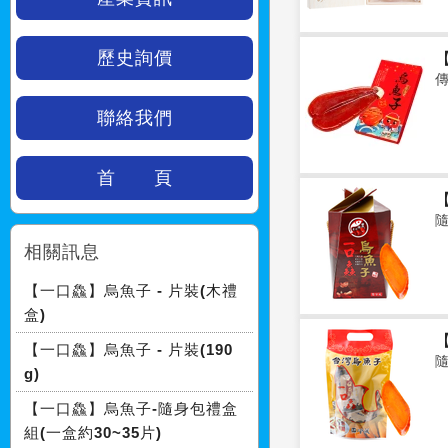
歷史詢價
【
聯絡我們
首 頁
相關訊息
【一口鱻】烏魚子 - 片裝(木禮
盒)
【一口鱻】烏魚子 - 片裝(190
g)
【一口鱻】烏魚子-隨身包禮盒
組(一盒約30~35片)