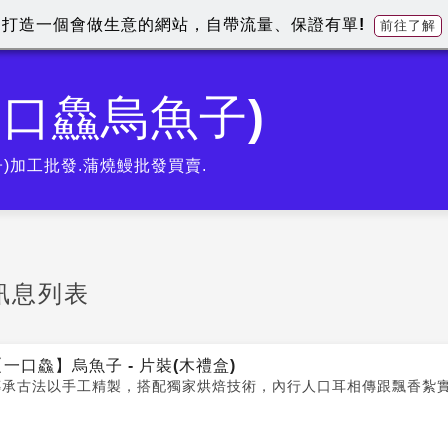
打造一個會做生意的網站，自帶流量、保證有單!
前往了解
一口鱻烏魚子)
)加工批發.蒲燒鰻批發買賣.
訊息列表
【一口鱻】烏魚子 - 片裝(木禮盒)
傳承古法以手工精製，搭配獨家烘焙技術，內行人口耳相傳跟飄香紮