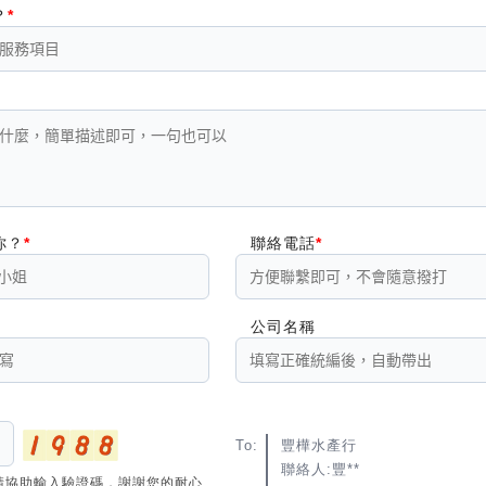
？
你？
聯絡電話
公司名稱
To:
豐樺水產行
聯絡人:豐**
請協助輸入驗證碼，謝謝您的耐心