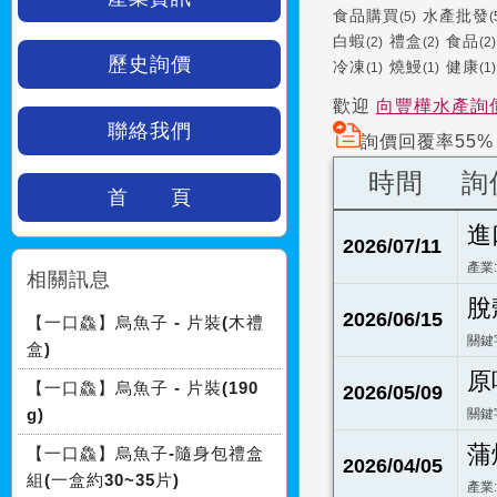
食品購買
水產批發
(5)
(
白蝦
禮盒
食品
(2)
(2)
(2)
歷史詢價
冷凍
燒鰻
健康
(1)
(1)
(1)
歡迎
向豐樺水產詢
聯絡我們
詢價回覆率55%
時間
詢
首 頁
進
2026/07/11
產業
相關訊息
脫
2026/06/15
【一口鱻】烏魚子 - 片裝(木禮
關鍵
盒)
原
【一口鱻】烏魚子 - 片裝(190
2026/05/09
g)
關鍵
蒲
【一口鱻】烏魚子-隨身包禮盒
2026/04/05
組(一盒約30~35片)
產業