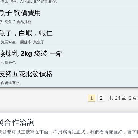
: 禮盒,禮盒。AI同義: 批發買賣,批發。
魚子 詢價費用
字: 烏魚子,食品批發
魚子，白蝦，蝦仁
: 漁業水產。 關鍵字: 烏魚子
燕煉乳 2kg 袋裝 一箱
字: 隨身包
皮豬五花批發價格
: 肉蛋禽畜牧。
1
2
共
24
筆
2
頁
與合作洽詢
問題都可以直接寫在下面，不用寫得很正式，我們看得懂就好，留下