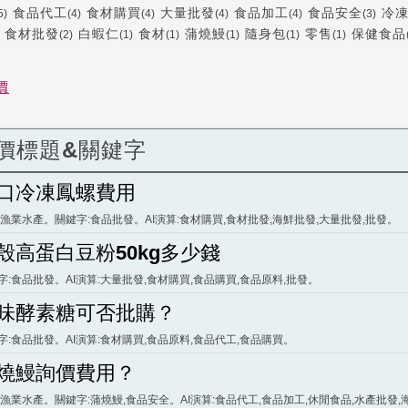
食品代工
食材購買
大量批發
食品加工
食品安全
冷
5)
(4)
(4)
(4)
(4)
(3)
食材批發
白蝦仁
食材
蒲燒鰻
隨身包
零售
保健食品
(2)
(1)
(1)
(1)
(1)
(1)
價
價標題&關鍵字
口冷凍鳳螺費用
:漁業水產。關鍵字:食品批發。AI演算:食材購買,食材批發,海鮮批發,大量批發,批發。
殼高蛋白豆粉50kg多少錢
字:食品批發。AI演算:大量批發,食材購買,食品購買,食品原料,批發。
味酵素糖可否批購？
字:食品批發。AI演算:食材購買,食品原料,食品代工,食品購買。
燒鰻詢價費用？
:漁業水產。關鍵字:蒲燒鰻,食品安全。AI演算:食品代工,食品加工,休閒食品,水產批發,