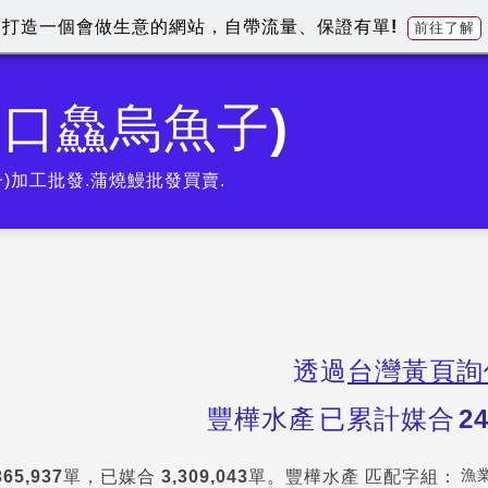
打造一個會做生意的網站，自帶流量、保證有單!
前往了解
一口鱻烏魚子)
)加工批發.蒲燒鰻批發買賣.
透過
台灣黃頁詢
豐樺水產
已累計媒合
2
漁
365,937
單，已媒合
3,309,043
單。
豐樺水產
匹配字組：