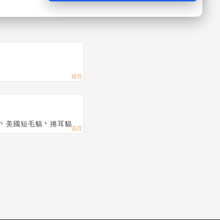
丶美國短毛貓丶捲耳貓