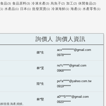
凍食品
食品原料
冷凍水產
烏魚子
加工
休閒食品
(3)
(3)
(3)
(2)
(2)
(2)
水產品
日本
批發買賣
冷凍海鮮
海產
水產零售
(1)
(1)
(1)
(1)
(1)
(1)
(1)
詢價人
詢價人資訊
acx**********@gmail.com
鍾*生
0978******
no*c*****@gmail.com
林*旻
0968******
po*a*****@yahoo.com.tw
陸*生
0919******
a0***5*****@gmail.com
林*堅
0920******
海鮮批發,海產,燒鰻。