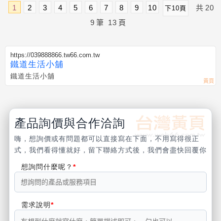
1
2
3
4
5
6
7
8
9
10
共
20
下10頁
9
筆
13
頁
https://039888866.tw66.com.tw
鐵道生活小舖
鐵道生活小舖
產品詢價與合作洽詢
嗨，想詢價或有問題都可以直接寫在下面，不用寫得很正
式，我們看得懂就好，留下聯絡方式後，我們會盡快回覆你
想詢問什麼呢？
需求說明